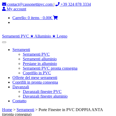
contact@cassonettipvc.com
|
+39 324 878 3334
My account
Carrello:
0 items
·
0.00€
Serramenti PVC ★ Alluminio ★ Legno
Serramenti
Serramenti PVC
Serramenti alluminio
Persiane in alluminio
Serramenti PVC pronta consegna
Coprifilo in PVC
Offerte del mese serramenti
Coprifili in pronta consegna
Davanzali
Davanzali finestre PVC
Davanzali finestre aluminio
Contatto
Home
>
Serramenti
> Porte Finestre in PVC DOPPIA ANTA
(pronta consegna)