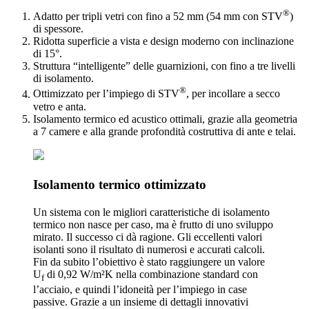
®
Adatto per tripli vetri con fino a 52 mm (54 mm con STV
)
di spessore.
Ridotta superficie a vista e design moderno con inclinazione
di 15°.
Struttura “intelligente” delle guarnizioni, con fino a tre livelli
di isolamento.
®
Ottimizzato per l’impiego di STV
, per incollare a secco
vetro e anta.
Isolamento termico ed acustico ottimali, grazie alla geometria
a 7 camere e alla grande profondità costruttiva di ante e telai.
Isolamento termico ottimizzato
Un sistema con le migliori caratteristiche di isolamento
termico non nasce per caso, ma è frutto di uno sviluppo
mirato. Il successo ci dà ragione. Gli eccellenti valori
isolanti sono il risultato di numerosi e accurati calcoli.
Fin da subito l’obiettivo è stato raggiungere un valore
U
di 0,92 W/m²K nella combinazione standard con
f
l’acciaio, e quindi l’idoneità per l’impiego in case
passive. Grazie a un insieme di dettagli innovativi