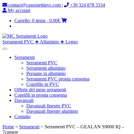
contact@cassonettipvc.com
|
+39 324 878 3334
My account
Carrello:
0 items
·
0.00€
Serramenti PVC ★ Alluminio ★ Legno
Serramenti
Serramenti PVC
Serramenti alluminio
Persiane in alluminio
Serramenti PVC pronta consegna
Coprifilo in PVC
Offerte del mese serramenti
Coprifili in pronta consegna
Davanzali
Davanzali finestre PVC
Davanzali finestre aluminio
Contatto
Home
>
Serramenti
> Serramenti PVC – GEALAN S9000 IQ –
7camere