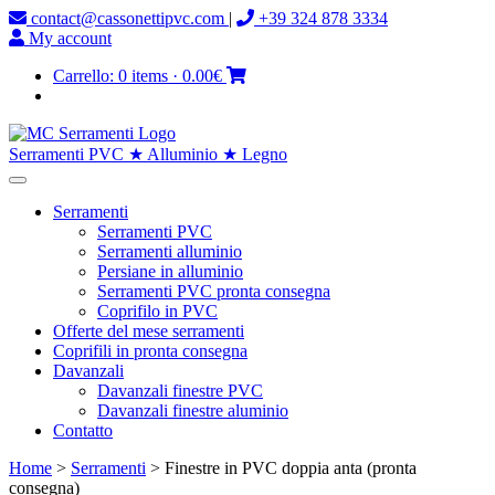
contact@cassonettipvc.com
|
+39 324 878 3334
My account
Carrello:
0 items
·
0.00€
Serramenti PVC ★ Alluminio ★ Legno
Serramenti
Serramenti PVC
Serramenti alluminio
Persiane in alluminio
Serramenti PVC pronta consegna
Coprifilo in PVC
Offerte del mese serramenti
Coprifili in pronta consegna
Davanzali
Davanzali finestre PVC
Davanzali finestre aluminio
Contatto
Home
>
Serramenti
> Finestre in PVC doppia anta (pronta
consegna)