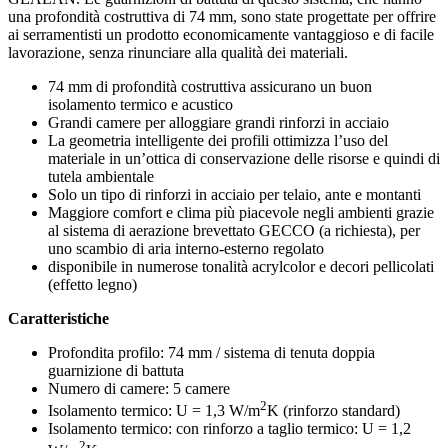
una profondità costruttiva di 74 mm, sono state progettate per offrire
ai serramentisti un prodotto economicamente vantaggioso e di facile
lavorazione, senza rinunciare alla qualità dei materiali.
74 mm di profondità costruttiva assicurano un buon
isolamento termico e acustico
Grandi camere per alloggiare grandi rinforzi in acciaio
La geometria intelligente dei profili ottimizza l’uso del
materiale in un’ottica di conservazione delle risorse e quindi di
tutela ambientale
Solo un tipo di rinforzi in acciaio per telaio, ante e montanti
Maggiore comfort e clima più piacevole negli ambienti grazie
al sistema di aerazione brevettato GECCO (a richiesta), per
uno scambio di aria interno-esterno regolato
disponibile in numerose tonalità acrylcolor e decori pellicolati
(effetto legno)
Caratteristiche
Profondita profilo: 74 mm / sistema di tenuta doppia
guarnizione di battuta
Numero di camere: 5 camere
2
Isolamento termico: U = 1,3 W/m
K (rinforzo standard)
Isolamento termico: con rinforzo a taglio termico: U = 1,2
2