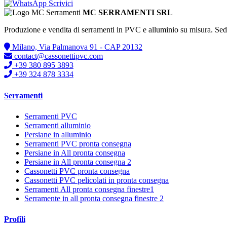
Scrivici
MC SERRAMENTI SRL
Produzione e vendita di serramenti in PVC e alluminio su misura. Se
Milano, Via Palmanova 91 - CAP 20132
contact@cassonettipvc.com
+39 380 895 3893
+39 324 878 3334
Serramenti
Serramenti PVC
Serramenti alluminio
Persiane in alluminio
Serramenti PVC pronta consegna
Persiane in All pronta consegna
Persiane in All pronta consegna 2
Cassonetti PVC pronta consegna
Cassonetti PVC pelicolati in pronta consegna
Serramenti All pronta consegna finestre1
Serramente in all pronta consegna finestre 2
Profili