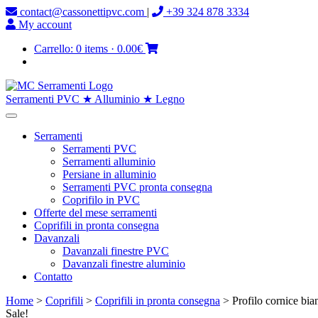
contact@cassonettipvc.com
|
+39 324 878 3334
My account
Carrello:
0 items
·
0.00€
Serramenti PVC ★ Alluminio ★ Legno
Serramenti
Serramenti PVC
Serramenti alluminio
Persiane in alluminio
Serramenti PVC pronta consegna
Coprifilo in PVC
Offerte del mese serramenti
Coprifili in pronta consegna
Davanzali
Davanzali finestre PVC
Davanzali finestre aluminio
Contatto
Home
>
Coprifili
>
Coprifili in pronta consegna
> Profilo cornice bia
Sale!