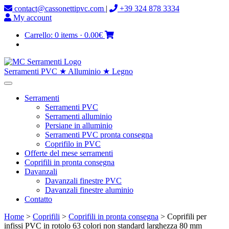
contact@cassonettipvc.com
|
+39 324 878 3334
My account
Carrello:
0 items
·
0.00€
Serramenti PVC ★ Alluminio ★ Legno
Serramenti
Serramenti PVC
Serramenti alluminio
Persiane in alluminio
Serramenti PVC pronta consegna
Coprifilo in PVC
Offerte del mese serramenti
Coprifili in pronta consegna
Davanzali
Davanzali finestre PVC
Davanzali finestre aluminio
Contatto
Home
>
Coprifili
>
Coprifili in pronta consegna
> Coprifili per
infissi PVC in rotolo 63 colori non standard larghezza 80 mm