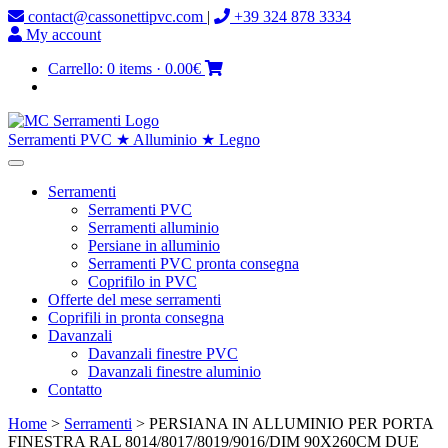
contact@cassonettipvc.com
|
+39 324 878 3334
My account
Carrello:
0 items
·
0.00€
Serramenti PVC ★ Alluminio ★ Legno
Serramenti
Serramenti PVC
Serramenti alluminio
Persiane in alluminio
Serramenti PVC pronta consegna
Coprifilo in PVC
Offerte del mese serramenti
Coprifili in pronta consegna
Davanzali
Davanzali finestre PVC
Davanzali finestre aluminio
Contatto
Home
>
Serramenti
> PERSIANA IN ALLUMINIO PER PORTA
FINESTRA RAL 8014/8017/8019/9016/DIM 90X260CM DUE