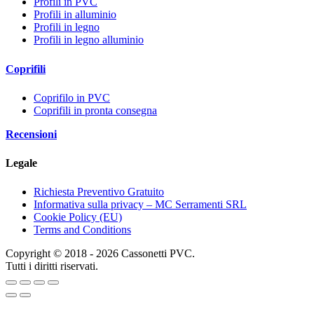
Profili in PVC
Profili in alluminio
Profili in legno
Profili in legno alluminio
Coprifili
Coprifilo in PVC
Coprifili in pronta consegna
Recensioni
Legale
Richiesta Preventivo Gratuito
Informativa sulla privacy – MC Serramenti SRL
Cookie Policy (EU)
Terms and Conditions
Copyright © 2018 - 2026 Cassonetti PVC.
Tutti i diritti riservati.