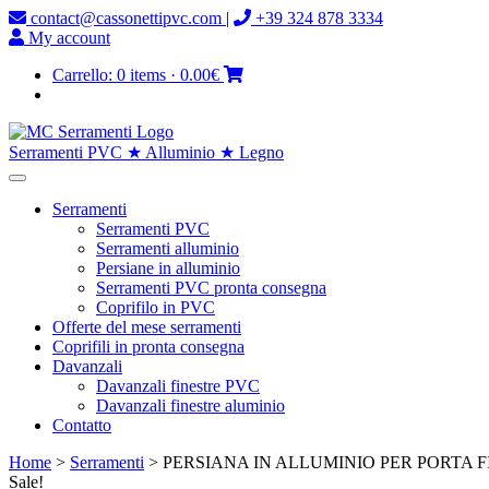
contact@cassonettipvc.com
|
+39 324 878 3334
My account
Carrello:
0 items
·
0.00€
Serramenti PVC ★ Alluminio ★ Legno
Serramenti
Serramenti PVC
Serramenti alluminio
Persiane in alluminio
Serramenti PVC pronta consegna
Coprifilo in PVC
Offerte del mese serramenti
Coprifili in pronta consegna
Davanzali
Davanzali finestre PVC
Davanzali finestre aluminio
Contatto
Home
>
Serramenti
> PERSIANA IN ALLUMINIO PER PORTA FI
Sale!