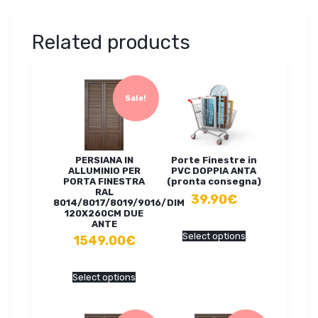
Related products
Sale!
PERSIANA IN
Porte Finestre in
ALLUMINIO PER
PVC DOPPIA ANTA
PORTA FINESTRA
(pronta consegna)
RAL
39.90€
8014/8017/8019/9016/DIM
120X260CM DUE
ANTE
Select options
1549.00€
Select options