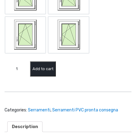
Finestre
in
Add to cart
PVC
(pronta
consegna)
quantity
Categories:
Serramenti
,
Serramenti PVC pronta consegna
Description