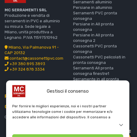
Serramenti alluminio
Persiane in alluminio
MC SERRAMENTI SRL
Serramenti PVC pronta
Produzione e vendita di
consegna
serramenti in PVC e alluminio
Persiane in All pronta
su misura. Sede legale a
consegna
Milano, unità produttiva a
Persiane in All pronta
Legnano. P.IVA 11597510962
consegna 2
Cassonetti PVC pronta
Milano, Via Palmanova 91 -
consegna
CAP 20132
Cassonetti PVC pelicolati in
contact@cassonettipvc.com
pronta consegna
+39 380 895 3893
Serramenti All pronta
+39 324 878 3334
consegna finestre1
Serramente in all pronta
consegna finestre 2
Gestisci il consenso
PROFILI
Recensioni
LEGALE
Per fornire le migliori esperienze, noi e i nostri partner
COPRIFILI
utilizziamo tecnologie come i cookie per memorizzare e/o
Richiesta Preventivo
Coprifilo in PVC
accedere alle informazioni del dispositivo. Il consenso a
Gratuito
queste tecnologie permetterà a noi e ai nostri partner di
Informativa sulla privacy
elaborare dati personali come il comportamento durante la
PREZZO ATTUALE
– MC Serramenti SRL
navigazione o gli ID univoci su questo sito e di mostrare