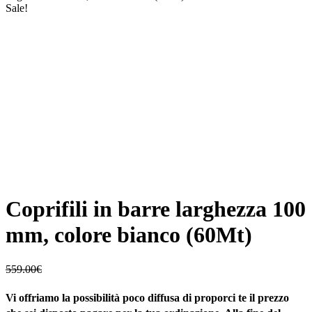
Sale!
Coprifili in barre larghezza 100
mm, colore bianco (60Mt)
559.00
€
Vi offriamo la possibilità poco diffusa di proporci te il prezzo