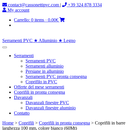
contact@cassonettipvc.com
|
+39 324 878 3334
My account
Carrello:
0 items
·
0.00€
Serramenti PVC ★ Alluminio ★ Legno
Serramenti
Serramenti PVC
Serramenti alluminio
Persiane in alluminio
Serramenti PVC pronta consegna
Coprifilo in PVC
Offerte del mese serramenti
Coprifili in pronta consegna
Davanzali
Davanzali finestre PVC
Davanzali finestre aluminio
Contatto
Home
>
Coprifili
>
Coprifili in pronta consegna
> Coprifili in barre
larghezza 100 mm, colore bianco (60Mt)