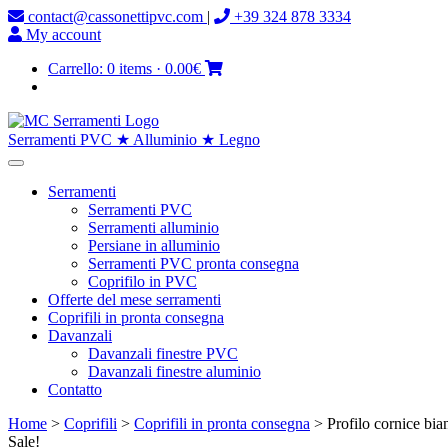
contact@cassonettipvc.com
|
+39 324 878 3334
My account
Carrello:
0 items
·
0.00€
Serramenti PVC ★ Alluminio ★ Legno
Serramenti
Serramenti PVC
Serramenti alluminio
Persiane in alluminio
Serramenti PVC pronta consegna
Coprifilo in PVC
Offerte del mese serramenti
Coprifili in pronta consegna
Davanzali
Davanzali finestre PVC
Davanzali finestre aluminio
Contatto
Home
>
Coprifili
>
Coprifili in pronta consegna
> Profilo cornice bia
Sale!