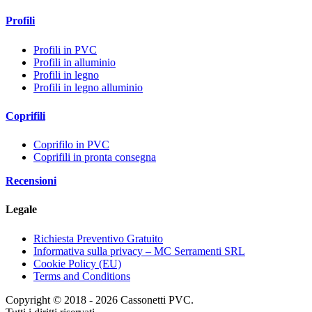
Profili
Profili in PVC
Profili in alluminio
Profili in legno
Profili in legno alluminio
Coprifili
Coprifilo in PVC
Coprifili in pronta consegna
Recensioni
Legale
Richiesta Preventivo Gratuito
Informativa sulla privacy – MC Serramenti SRL
Cookie Policy (EU)
Terms and Conditions
Copyright © 2018 - 2026 Cassonetti PVC.