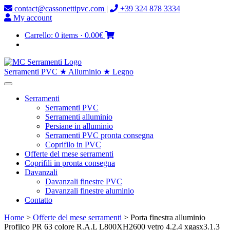
contact@cassonettipvc.com
|
+39 324 878 3334
My account
Carrello:
0 items
·
0.00€
Serramenti PVC ★ Alluminio ★ Legno
Serramenti
Serramenti PVC
Serramenti alluminio
Persiane in alluminio
Serramenti PVC pronta consegna
Coprifilo in PVC
Offerte del mese serramenti
Coprifili in pronta consegna
Davanzali
Davanzali finestre PVC
Davanzali finestre aluminio
Contatto
Home
>
Offerte del mese serramenti
> Porta finestra alluminio
Profilco PR 63 colore R.A.L L800XH2600 vetro 4.2.4 xgasx3.1.3