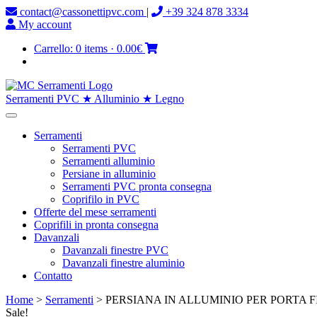
contact@cassonettipvc.com
|
+39 324 878 3334
My account
Carrello:
0 items
·
0.00€
Serramenti PVC ★ Alluminio ★ Legno
Serramenti
Serramenti PVC
Serramenti alluminio
Persiane in alluminio
Serramenti PVC pronta consegna
Coprifilo in PVC
Offerte del mese serramenti
Coprifili in pronta consegna
Davanzali
Davanzali finestre PVC
Davanzali finestre aluminio
Contatto
Home
>
Serramenti
> PERSIANA IN ALLUMINIO PER PORTA FI
Sale!