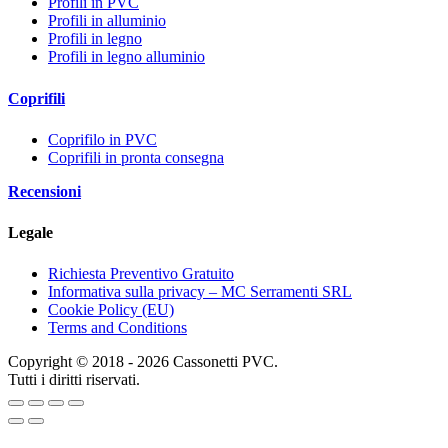
Profili in PVC
Profili in alluminio
Profili in legno
Profili in legno alluminio
Coprifili
Coprifilo in PVC
Coprifili in pronta consegna
Recensioni
Legale
Richiesta Preventivo Gratuito
Informativa sulla privacy – MC Serramenti SRL
Cookie Policy (EU)
Terms and Conditions
Copyright © 2018 - 2026 Cassonetti PVC.
Tutti i diritti riservati.