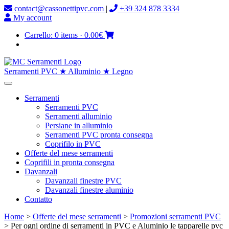
contact@cassonettipvc.com
|
+39 324 878 3334
My account
Carrello:
0 items
·
0.00€
Serramenti PVC ★ Alluminio ★ Legno
Serramenti
Serramenti PVC
Serramenti alluminio
Persiane in alluminio
Serramenti PVC pronta consegna
Coprifilo in PVC
Offerte del mese serramenti
Coprifili in pronta consegna
Davanzali
Davanzali finestre PVC
Davanzali finestre aluminio
Contatto
Home
>
Offerte del mese serramenti
>
Promozioni serramenti PVC
> Per ogni ordine di serramenti in PVC e Aluminio le tapparelle pvc