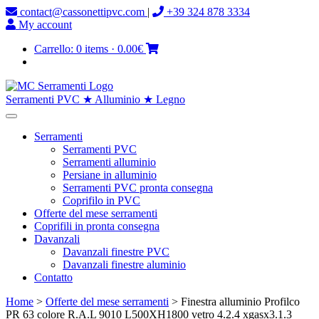
contact@cassonettipvc.com
|
+39 324 878 3334
My account
Carrello:
0 items
·
0.00€
Serramenti PVC ★ Alluminio ★ Legno
Serramenti
Serramenti PVC
Serramenti alluminio
Persiane in alluminio
Serramenti PVC pronta consegna
Coprifilo in PVC
Offerte del mese serramenti
Coprifili in pronta consegna
Davanzali
Davanzali finestre PVC
Davanzali finestre aluminio
Contatto
Home
>
Offerte del mese serramenti
> Finestra alluminio Profilco
PR 63 colore R.A.L 9010 L500XH1800 vetro 4.2.4 xgasx3.1.3