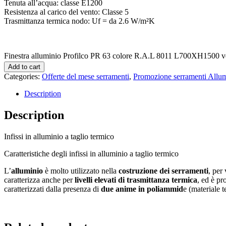
Tenuta all’acqua: classe E1200
Resistenza al carico del vento: Classe 5
Trasmittanza termica nodo: Uf = da 2.6 W/m²K
Finestra alluminio Profilco PR 63 colore R.A.L 8011 L700XH1500 ve
Add to cart
Categories:
Offerte del mese serramenti
,
Promozione serramenti Allu
Description
Description
Infissi in alluminio a taglio termico
Caratteristiche degli infissi in alluminio a taglio termico
L’
alluminio
è molto utilizzato nella
costruzione dei serramenti
, per
caratterizza anche per
livelli elevati di trasmittanza termica
, ed è pr
caratterizzati dalla presenza di
due anime in poliammid
e (materiale t