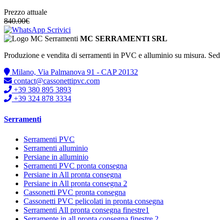
Prezzo attuale
840.00
€
Scrivici
MC SERRAMENTI SRL
Produzione e vendita di serramenti in PVC e alluminio su misura. Se
Milano, Via Palmanova 91 - CAP 20132
contact@cassonettipvc.com
+39 380 895 3893
+39 324 878 3334
Serramenti
Serramenti PVC
Serramenti alluminio
Persiane in alluminio
Serramenti PVC pronta consegna
Persiane in All pronta consegna
Persiane in All pronta consegna 2
Cassonetti PVC pronta consegna
Cassonetti PVC pelicolati in pronta consegna
Serramenti All pronta consegna finestre1
Serramente in all pronta consegna finestre 2