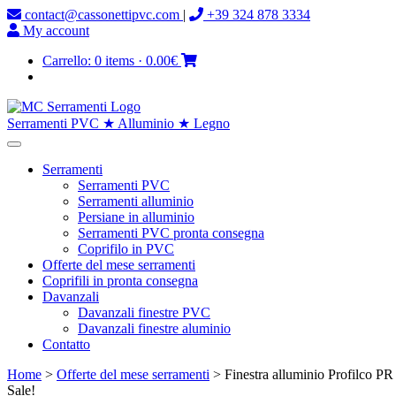
contact@cassonettipvc.com
|
+39 324 878 3334
My account
Carrello:
0 items
·
0.00€
Serramenti PVC ★ Alluminio ★ Legno
Serramenti
Serramenti PVC
Serramenti alluminio
Persiane in alluminio
Serramenti PVC pronta consegna
Coprifilo in PVC
Offerte del mese serramenti
Coprifili in pronta consegna
Davanzali
Davanzali finestre PVC
Davanzali finestre aluminio
Contatto
Home
>
Offerte del mese serramenti
> Finestra alluminio Profilco P
Sale!