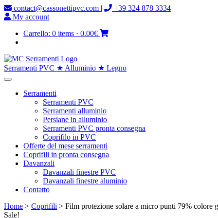
contact@cassonettipvc.com
|
+39 324 878 3334
My account
Carrello:
0 items
·
0.00€
Serramenti PVC ★ Alluminio ★ Legno
Serramenti
Serramenti PVC
Serramenti alluminio
Persiane in alluminio
Serramenti PVC pronta consegna
Coprifilo in PVC
Offerte del mese serramenti
Coprifili in pronta consegna
Davanzali
Davanzali finestre PVC
Davanzali finestre aluminio
Contatto
Home
>
Coprifili
> Film protezione solare a micro punti 79% colore gri
Sale!