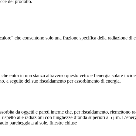
acce del prodotto.
i-calore” che consentono solo una frazione specifica della radiazione di e
tale che entra in una stanza attraverso questo vetro e l’energia solare inc
erno, a seguito del suo riscaldamento per assorbimento di energia.
ssorbita da oggetti e pareti interne che, per riscaldamento, riemettono r
ispetto alle radiazioni con lunghezze d’onda superiori a 5 μm. L’energia
auto parcheggiata al sole, finestre chiuse