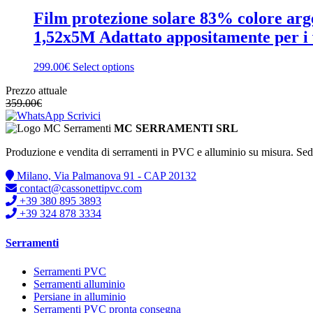
Film protezione solare 83% colore argen
1,52x5M Adattato appositamente per i vet
299.00€
Select options
Prezzo attuale
359.00
€
Scrivici
MC SERRAMENTI SRL
Produzione e vendita di serramenti in PVC e alluminio su misura. Se
Milano, Via Palmanova 91 - CAP 20132
contact@cassonettipvc.com
+39 380 895 3893
+39 324 878 3334
Serramenti
Serramenti PVC
Serramenti alluminio
Persiane in alluminio
Serramenti PVC pronta consegna