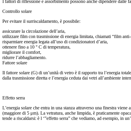
I fattori di riflessione e assorbimento possono anche dipendere dalle f
Controllo solare
Per evitare il surriscaldamento, è possibile:
assicurare la circolazione dell’aria,
utilizzare film con trasmissione di energia limitata, chiamati “film ant
risparmiare energia legata all’uso di condizionatori d’aria,
ottenere fino a 10 ° C di temperatura,
migliorare il comfort,
ridurre l’abbagliamento.
Fattore solare
Il fattore solare (G) di un’unità di vetro è il rapporto tra l’energia to
dalla trasmissione diretta e l’energia ceduta dai vetri all’ambiente int
Effetto serra
L’energia solare che entra in una stanza attraverso una finestra viene a
(maggiore di 5 μm). La vetratura, anche limpida, è praticamente opaca r
tende a riscaldarsi: è l ‘”effetto serra” che vediamo, ad esempio, in un’