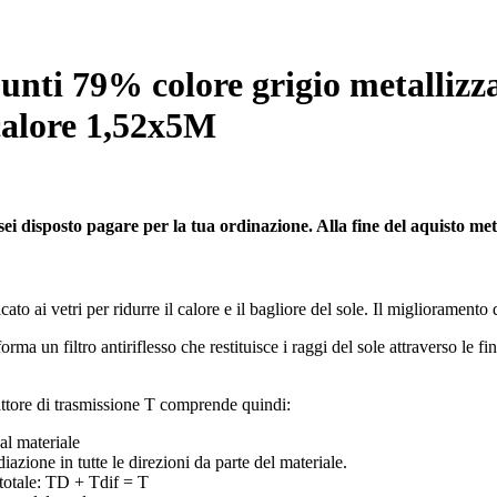
unti 79% colore grigio metallizza
 calore 1,52x5M
sei disposto pagare per la tua ordinazione. Alla fine del aquisto metti 
to ai vetri per ridurre il calore e il bagliore del sole. Il miglioramento 
ma un filtro antiriflesso che restituisce i raggi del sole attraverso le fi
attore di trasmissione T comprende quindi:
al materiale
azione in tutte le direzioni da parte del materiale.
 totale: TD + Tdif = T