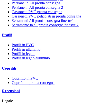
Persiane in All pronta consegna
Persiane in All pronta consegna 2
Cassonetti PVC pronta consegna
Cassonetti PVC pelicolati in pronta consegna
Serramenti All pronta consegna finestre1
Serramente in all pronta consegna finestre 2
Profili
Profili in PVC
Profili in alluminio
Profili in legno
Profili in legno alluminio
Coprifili
Coprifilo in PVC
Coprifili in pronta consegna
Recensioni
Legale