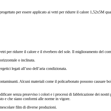
rogettato per essere applicato ai vetri per ridurre il calore 1,52x5M qua
tri per ridurre il calore e il riverbero del sole. Il miglioramento del comf
orizzontale o inclinata.
getici legati all’uso dell’aria condizionata.
contaminanti. Alcuni materiali come il policarbonato possono causare bolle
ficare senza preavviso i colori e i processi di fabbricazione dei nostri 
visto e che siano conformi alle norme in vigore.
n mescolare film di diverse produzioni.