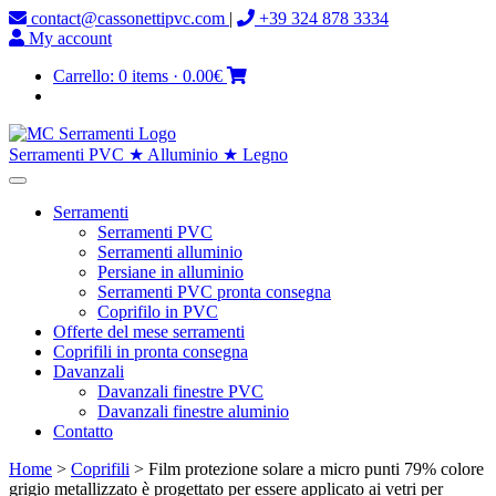
contact@cassonettipvc.com
|
+39 324 878 3334
My account
Carrello:
0 items
·
0.00€
Serramenti PVC ★ Alluminio ★ Legno
Serramenti
Serramenti PVC
Serramenti alluminio
Persiane in alluminio
Serramenti PVC pronta consegna
Coprifilo in PVC
Offerte del mese serramenti
Coprifili in pronta consegna
Davanzali
Davanzali finestre PVC
Davanzali finestre aluminio
Contatto
Home
>
Coprifili
> Film protezione solare a micro punti 79% colore
grigio metallizzato è progettato per essere applicato ai vetri per