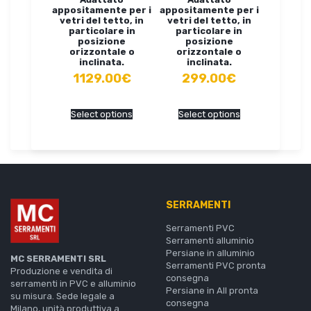
appositamente per i
appositamente per i
vetri del tetto, in
vetri del tetto, in
particolare in
particolare in
posizione
posizione
orizzontale o
orizzontale o
inclinata.
inclinata.
1129.00€
299.00€
Select options
Select options
SERRAMENTI
Serramenti PVC
Serramenti alluminio
Persiane in alluminio
MC SERRAMENTI SRL
Serramenti PVC pronta
Produzione e vendita di
consegna
serramenti in PVC e alluminio
Persiane in All pronta
su misura. Sede legale a
consegna
Milano, unità produttiva a