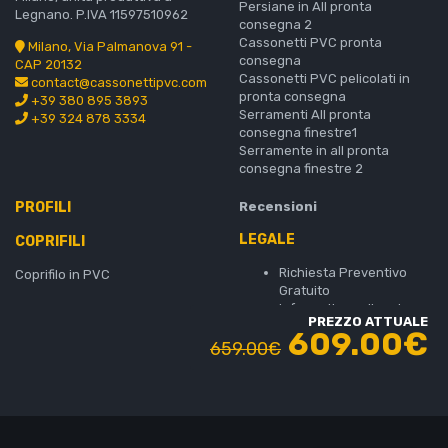
Persiane in All pronta
Legnano. P.IVA 11597510962
consegna 2
Cassonetti PVC pronta
Milano, Via Palmanova 91 -
consegna
CAP 20132
Cassonetti PVC pelicolati in
contact@cassonettipvc.com
pronta consegna
+39 380 895 3893
Serramenti All pronta
+39 324 878 3334
consegna finestre1
Serramente in all pronta
consegna finestre 2
PROFILI
Recensioni
LEGALE
COPRIFILI
Richiesta Preventivo
Coprifilo in PVC
Gratuito
Informativa sulla privacy
PREZZO ATTUALE
– MC Serramenti SRL
609.00€
Cookie Policy (EU)
659.00
€
Terms and Conditions