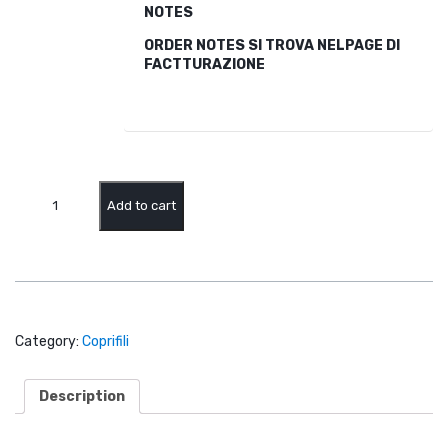
NOTES
ORDER NOTES SI TROVA NELPAGE DI
FACTTURAZIONE
Film
protezione
Add to cart
solare
a
micro
punti
79%
colore
grigio
metallizzato
Category:
Coprifili
è
progettato
Description
per
essere
applicato