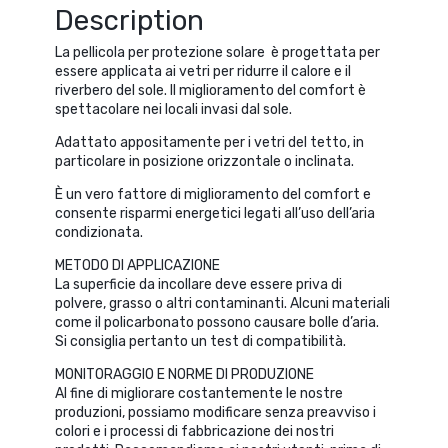
ai
Description
vetri
per
La pellicola per protezione solare è progettata per
ridurre
essere applicata ai vetri per ridurre il calore e il
il
riverbero del sole. Il miglioramento del comfort è
calore
spettacolare nei locali invasi dal sole.
1,52x10M
quantity
Adattato appositamente per i vetri del tetto, in
particolare in posizione orizzontale o inclinata.
È un vero fattore di miglioramento del comfort e
consente risparmi energetici legati all’uso dell’aria
condizionata.
METODO DI APPLICAZIONE
La superficie da incollare deve essere priva di
polvere, grasso o altri contaminanti. Alcuni materiali
come il policarbonato possono causare bolle d’aria.
Si consiglia pertanto un test di compatibilità.
MONITORAGGIO E NORME DI PRODUZIONE
Al fine di migliorare costantemente le nostre
produzioni, possiamo modificare senza preavviso i
colori e i processi di fabbricazione dei nostri