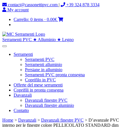
contact@cassonettipvc.com
|
+39 324 878 3334
My account
Carrello:
0 items
·
0.00€
Serramenti PVC ★ Alluminio ★ Legno
Serramenti
Serramenti PVC
Serramenti alluminio
Persiane in alluminio
Serramenti PVC pronta consegna
Coprifilo in PVC
Offerte del mese serramenti
Coprifili in pronta consegna
Davanzali
Davanzali finestre PVC
Davanzali finestre aluminio
Contatto
Home
>
Davanzali
>
Davanzali finestre PVC
> D’avanzale PVC
interno per le finestre colore PELLICOLATO STANDARD dim