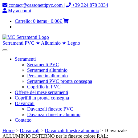
contact@cassonettipvc.com
|
+39 324 878 3334
My account
Carrello:
0 items
·
0.00€
Serramenti PVC ★ Alluminio ★ Legno
Serramenti
Serramenti PVC
Serramenti alluminio
Persiane in alluminio
Serramenti PVC pronta consegna
Coprifilo in PVC
Offerte del mese serramenti
Coprifili in pronta consegna
Davanzali
Davanzali finestre PVC
Davanzali finestre aluminio
Contatto
Home
>
Davanzali
>
Davanzali finestre alluminio
> D’avanzale
ALLUMINIO ESTERNO per le finestre colore RAL: