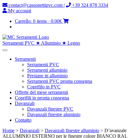
contact@cassonettipvc.com
|
+39 324 878 3334
My account
Carrello:
0 items
·
0.00€
Serramenti PVC ★ Alluminio ★ Legno
Serramenti
Serramenti PVC
Serramenti alluminio
Persiane in alluminio
Serramenti PVC pronta consegna
Coprifilo in PVC
Offerte del mese serramenti
Coprifili in pronta consegna
Davanzali
Davanzali finestre PVC
Davanzali finestre aluminio
Contatto
Home
>
Davanzali
>
Davanzali finestre alluminio
> D’avanzale
ALLUMINIO ESTERNO per le finestre colore BIANCO RAL