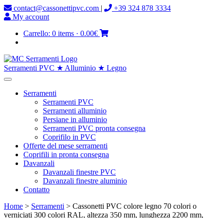
contact@cassonettipvc.com
|
+39 324 878 3334
My account
Carrello:
0 items
·
0.00€
Serramenti PVC ★ Alluminio ★ Legno
Serramenti
Serramenti PVC
Serramenti alluminio
Persiane in alluminio
Serramenti PVC pronta consegna
Coprifilo in PVC
Offerte del mese serramenti
Coprifili in pronta consegna
Davanzali
Davanzali finestre PVC
Davanzali finestre aluminio
Contatto
Home
>
Serramenti
> Cassonetti PVC colore legno 70 colori o
verniciati 300 colori RAL, altezza 350 mm, lunghezza 2200 mm,