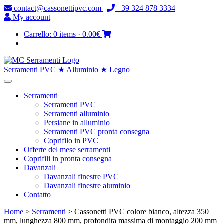
contact@cassonettipvc.com
|
+39 324 878 3334
My account
Carrello:
0 items
·
0.00€
Serramenti PVC ★ Alluminio ★ Legno
Serramenti
Serramenti PVC
Serramenti alluminio
Persiane in alluminio
Serramenti PVC pronta consegna
Coprifilo in PVC
Offerte del mese serramenti
Coprifili in pronta consegna
Davanzali
Davanzali finestre PVC
Davanzali finestre aluminio
Contatto
Home
>
Serramenti
> Cassonetti PVC colore bianco, altezza 350
mm, lunghezza 800 mm, profondita massima di montaggio 200 mm