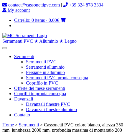
contact@cassonettipvc.com
|
+39 324 878 3334
My account
Carrello:
0 items
·
0.00€
Serramenti PVC ★ Alluminio ★ Legno
Serramenti
Serramenti PVC
Serramenti alluminio
Persiane in alluminio
Serramenti PVC pronta consegna
Coprifilo in PVC
Offerte del mese serramenti
Coprifili in pronta consegna
Davanzali
Davanzali finestre PVC
Davanzali finestre aluminio
Contatto
Home
>
Serramenti
> Cassonetti PVC colore bianco, altezza 350
mm, lunghezza 2000 mm, profondita massima di montaggio 200