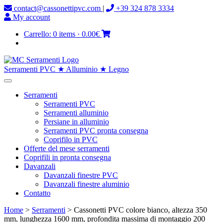
contact@cassonettipvc.com
|
+39 324 878 3334
My account
Carrello:
0 items
·
0.00€
Serramenti PVC ★ Alluminio ★ Legno
Serramenti
Serramenti PVC
Serramenti alluminio
Persiane in alluminio
Serramenti PVC pronta consegna
Coprifilo in PVC
Offerte del mese serramenti
Coprifili in pronta consegna
Davanzali
Davanzali finestre PVC
Davanzali finestre aluminio
Contatto
Home
>
Serramenti
> Cassonetti PVC colore bianco, altezza 350
mm, lunghezza 1600 mm, profondita massima di montaggio 200